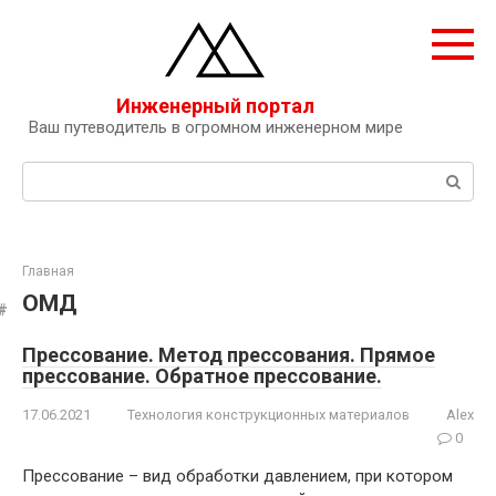
Перейти
к
контенту
Инженерный портал
Ваш путеводитель в огромном инженерном мире
Поиск:
Главная
ОМД
Прессование. Метод прессования. Прямое
прессование. Обратное прессование.
17.06.2021
Технология конструкционных материалов
Alex
0
Прессование – вид обработки давлением, при котором