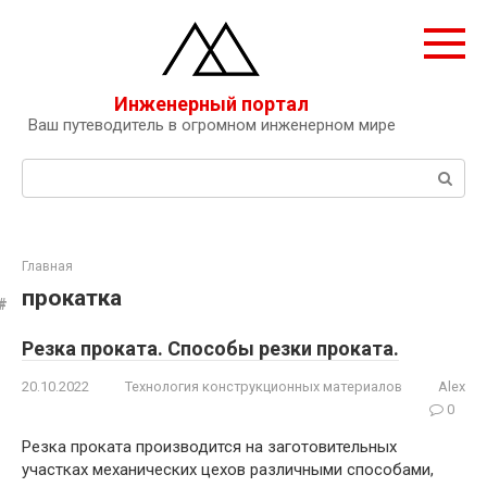
Перейти
к
контенту
Инженерный портал
Ваш путеводитель в огромном инженерном мире
Поиск:
Главная
прокатка
Резка проката. Способы резки проката.
20.10.2022
Технология конструкционных материалов
Alex
0
Резка проката производится на заготовительных
участках механических цехов различными способами,