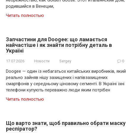
родившийся в Венеции,
Читать полностью
Запчастини для Doogee: що ламається
найчастіше і як знайти потрібну деталь в
Україні
17.07.2026
Новости
Sergey
0
Doogee — один із небагатьох китайських виробників, який
реально зайняв нішу захищених і напівзахищених
смартфонів у середньому ціновому сегменті. В Україні їхні
телефони купують переважно люди яким потрібен
Читать полностью
Що варто знати, щоб правильно обрати маску
респіратор?