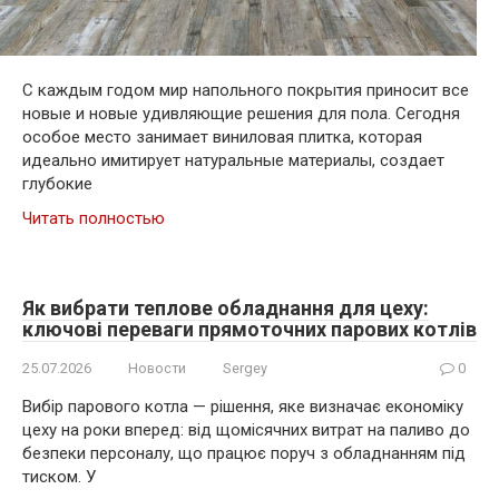
С каждым годом мир напольного покрытия приносит все
новые и новые удивляющие решения для пола. Сегодня
особое место занимает виниловая плитка, которая
идеально имитирует натуральные материалы, создает
глубокие
Читать полностью
Як вибрати теплове обладнання для цеху:
ключові переваги прямоточних парових котлів
25.07.2026
Новости
Sergey
0
Вибір парового котла — рішення, яке визначає економіку
цеху на роки вперед: від щомісячних витрат на паливо до
безпеки персоналу, що працює поруч з обладнанням під
тиском. У