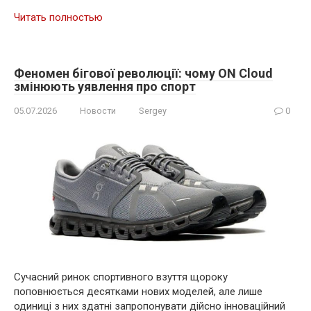
Читать полностью
Феномен бігової революції: чому ON Cloud
змінюють уявлення про спорт
05.07.2026
Новости
Sergey
0
Сучасний ринок спортивного взуття щороку
поповнюється десятками нових моделей, але лише
одиниці з них здатні запропонувати дійсно інноваційний