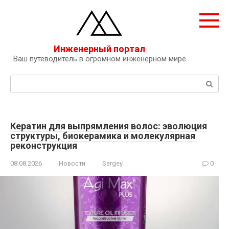
Перейти
к
контенту
Инженерный портал
Ваш путеводитель в огромном инженерном мире
Поиск:
Кератин для выпрямления волос: эволюция
структуры, биокерамика и молекулярная
реконструкция
08.08.2026
Новости
Sergey
0