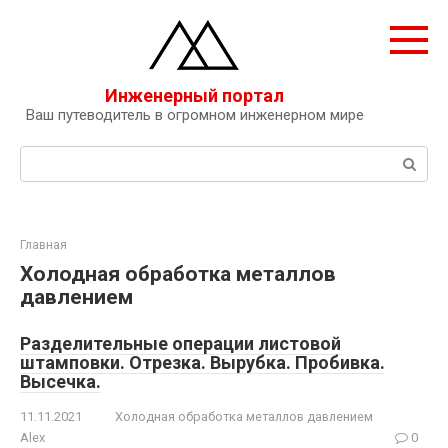
Перейти
к
контенту
Инженерный портал
Ваш путеводитель в огромном инженерном мире
Поиск:
Главная
Холодная обработка металлов
давлением
Разделительные операции листовой
штамповки. Отрезка. Вырубка. Пробивка.
Высечка.
11.11.2021
Холодная обработка металлов давлением
Alex
0