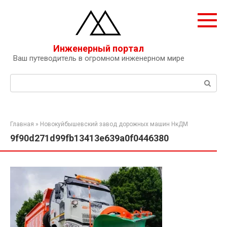
Перейти
к
контенту
Инженерный портал
Ваш путеводитель в огромном инженерном мире
Поиск:
Главная
»
Новокуйбышевский завод дорожных машин НкДМ
9f90d271d99fb13413e639a0f0446380