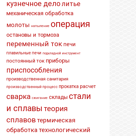
кузнечное дело
литье
механическая обработка
операция
молоты
напыление
остановы и тормоза
переменный ток
печи
плавильные печи
подкладной инструмент
приборы
постоянный ток
приспособления
производственная санитария
расчет
прокатка
производственный процесс
стали
сварка
склады
сжигание
и сплавы
теория
сплавов
термическая
обработка
технологический