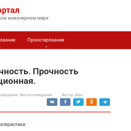
ортал
ном инженерном мире
ование
Проектирование
чность. Прочность
ционная.
оведение. Металловедение.
Автор:
Alex
актеристики: