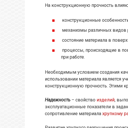
На конструкционную прочность влия
конструкционные особенности
механизмы различных видов 
состояние материала в поверх
процессы, происходящие в пов
при работе.
Необходимым условием создания кач
использовании материала является у
конструкционную прочность. Этими к
Надежность
–
свойство
изделий
, вып
эксплуатационные показатели в зада
сопротивление материала
хрупкому 
Развитие хрупкого разрушения происх