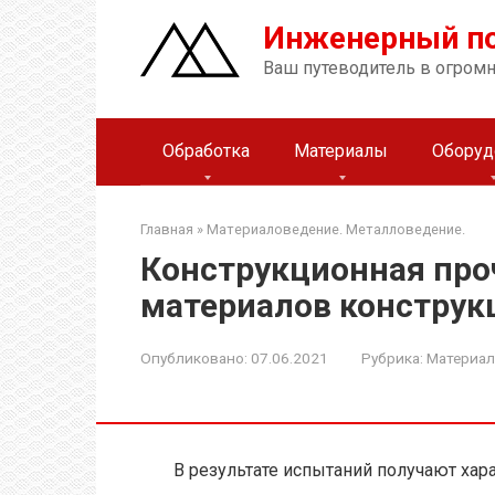
Перейти
Инженерный п
к
контенту
Ваш путеводитель в огром
Обработка
Материалы
Оборуд
Главная
»
Материаловедение. Металловедение.
Конструкционная про
материалов конструк
Опубликовано:
07.06.2021
Рубрика:
Материал
В результате испытаний получают хар