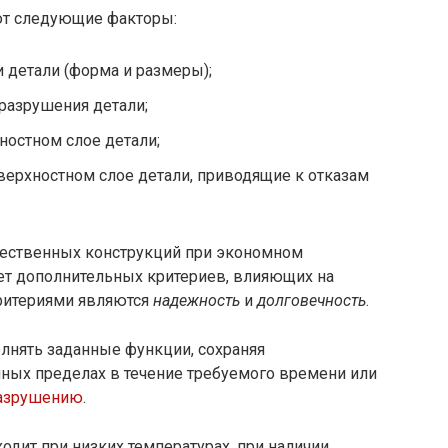
ют следующие факторы:
 детали (форма и размеры);
разрушения детали;
ностном слое детали;
ерхностном слое детали, приводящие к отказам
ественных конструкций при экономном
чет дополнительных критериев, влияющих на
ритериями являются
надежность
и
долговечность
.
олнять заданные функции, сохраняя
нных пределах в течение требуемого времени или
разрушению
.
одит при низких температурах, при наличии