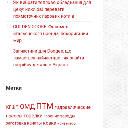
Як вибрати теплове обладнання для
цеху: ключові переваги
прямоточних парових котлів
GOLDEN GOOSE: Феномен
итальянского бренда, покоривший
мир
Запчастини для Doogee: що
ламається найчастіше і як знайти
потрібну деталь в Україні
Метки
ПТМ
ОМД
гидравлические
КГШП
прессы
горелки
заводы
горение
ковка
канаты
заготовка
конвейеры