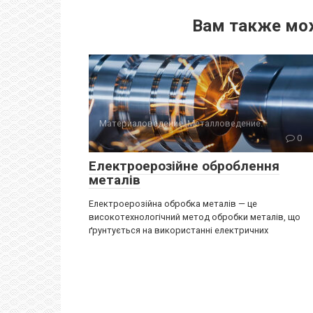
Вам также мо
Материаловедение. Металловедение.
0
Електроерозійне оброблення
металів
Електроерозійна обробка металів — це
високотехнологічний метод обробки металів, що
ґрунтується на використанні електричних