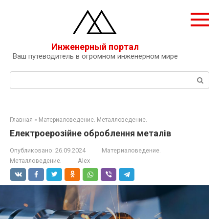
Перейти
к
контенту
Инженерный портал
Ваш путеводитель в огромном инженерном мире
Поиск:
Главная
»
Материаловедение. Металловедение.
Електроерозійне оброблення металів
Опубликовано:
26.09.2024
Материаловедение.
Металловедение.
Alex