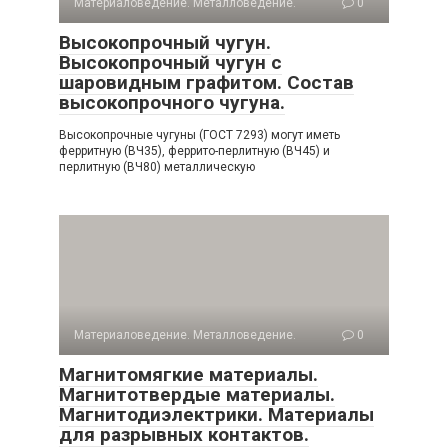
Материаловедение. Металловедение.
0
Высокопрочный чугун.
Высокопрочный чугун с
шаровидным графитом. Состав
высокопрочного чугуна.
Высокопрочные чугуны (ГОСТ 7293) могут иметь
ферритную (ВЧ35), феррито-перлитную (ВЧ45) и
перлитную (ВЧ80) металлическую
Материаловедение. Металловедение.
0
Магнитомягкие материалы.
Магнитотвердые материалы.
Магнитодиэлектрики. Материалы
для разрывных контактов.