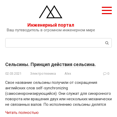
Перейти
к
контенту
Инженерный портал
Ваш путеводитель в огромном инженерном мире
Поиск:
Сельсины. Принцип действия сельсина.
02.03.2021
Электротехника
Alex
0
Свое название сельсины получили от сокращения
английских слов self-synсhronizing
(самосинхронизирующийся). Они служат для синхронного
поворота или вращения двух или нескольких механически
не связанных валов. По исполнению сельсины делятся
Читать полностью