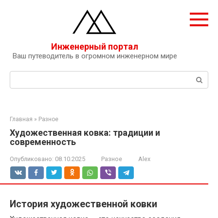
Перейти
к
контенту
Инженерный портал
Ваш путеводитель в огромном инженерном мире
Поиск:
Главная
»
Разное
Художественная ковка: традиции и
современность
Опубликовано:
08.10.2025
Разное
Alex
История художественной ковки