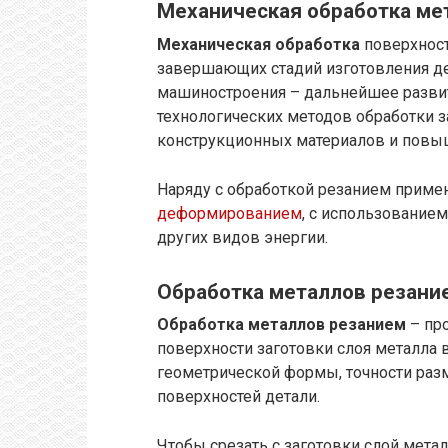
Механическая обработка ме
Механическая обработка
поверхнос
завершающих стадий изготовления де
машиностроения – дальнейшее развит
технологических методов обработки 
конструкционных материалов и повыш
Наряду с обработкой резанием прим
деформированием
, с использованием
других видов энергии.
Обработка металлов резани
Обработка металлов резанием
– пр
поверхности заготовки слоя металла 
геометрической формы, точности раз
поверхностей детали.
Чтобы срезать с заготовки слой мета