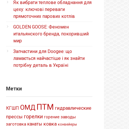
Як вибрати теплове обладнання для
цеху: ключові переваги
прямоточних парових котлів
GOLDEN GOOSE: Феномен
итальянского бренда, покоривший
мир
Запчастини для Doogee: що
ламається найчастіше і як знайти
потрібну деталь в Україні
Метки
ПТМ
ОМД
гидравлические
КГШП
прессы
горелки
заводы
горение
ковка
канаты
заготовка
конвейеры