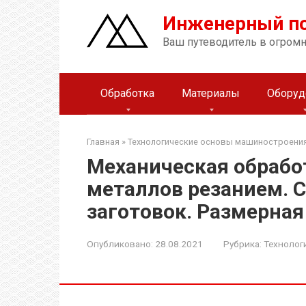
Перейти
Инженерный п
к
контенту
Ваш путеводитель в огром
Обработка
Материалы
Оборуд
Главная
»
Технологические основы машиностроения
Механическая обрабо
металлов резанием. 
заготовок. Размерная
Опубликовано:
28.08.2021
Рубрика:
Технолог