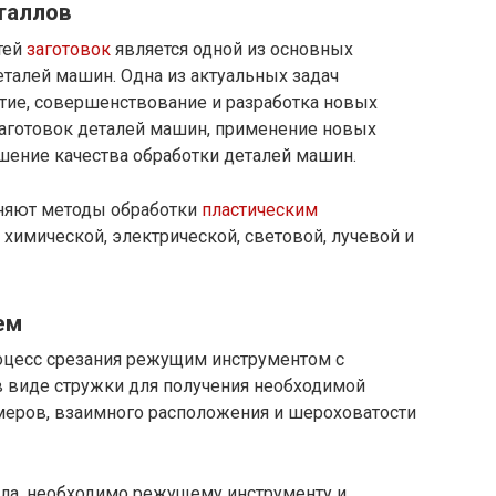
таллов
тей
заготовок
является одной из основных
талей машин. Одна из актуальных задач
ие, совершенствование и разработка новых
заготовок деталей машин, применение новых
ение качества обработки деталей машин.
еняют методы обработки
пластическим
 химической, электрической, световой, лучевой и
ем
оцесс срезания режущим инструментом с
в виде стружки для получения необходимой
меров, взаимного расположения и шероховатости
лла, необходимо режущему инструменту и