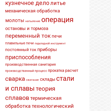
кузнечное дело
литье
механическая обработка
операция
молоты
напыление
остановы и тормоза
переменный ток
печи
плавильные печи
подкладной инструмент
приборы
постоянный ток
приспособления
производственная санитария
расчет
прокатка
производственный процесс
стали
сварка
склады
сжигание
и сплавы
теория
сплавов
термическая
обработка
технологический