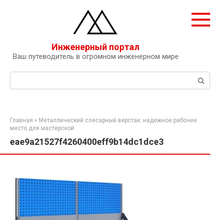
Перейти
к
контенту
Инженерный портал
Ваш путеводитель в огромном инженерном мире
Поиск:
Главная
»
Металлический слесарный верстак: надежное рабочее
место для мастерской
eae9a21527f4260400eff9b14dc1dce3