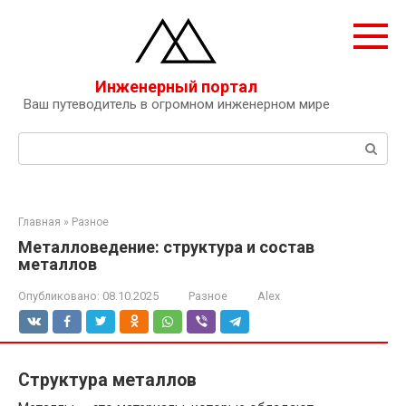
Перейти
к
контенту
Инженерный портал
Ваш путеводитель в огромном инженерном мире
Поиск:
Главная
»
Разное
Металловедение: структура и состав
металлов
Опубликовано:
08.10.2025
Разное
Alex
Структура металлов