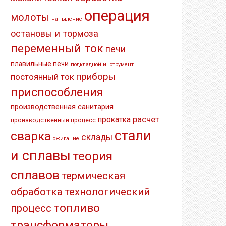
операция
молоты
напыление
остановы и тормоза
переменный ток
печи
плавильные печи
подкладной инструмент
приборы
постоянный ток
приспособления
производственная санитария
расчет
прокатка
производственный процесс
стали
сварка
склады
сжигание
и сплавы
теория
сплавов
термическая
обработка
технологический
топливо
процесс
трансформаторы