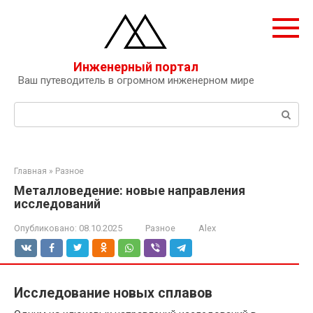
Перейти
к
контенту
Инженерный портал
Ваш путеводитель в огромном инженерном мире
Поиск:
Главная
»
Разное
Металловедение: новые направления
исследований
Опубликовано:
08.10.2025
Разное
Alex
Исследование новых сплавов