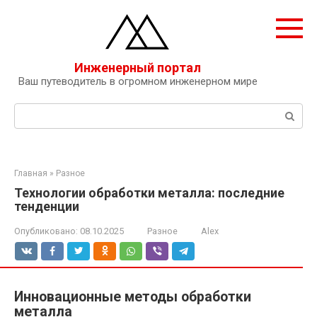
Перейти
к
контенту
Инженерный портал
Ваш путеводитель в огромном инженерном мире
Поиск:
Главная
»
Разное
Технологии обработки металла: последние
тенденции
Опубликовано:
08.10.2025
Разное
Alex
Инновационные методы обработки
металла