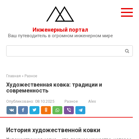
Перейти
к
контенту
Инженерный портал
Ваш путеводитель в огромном инженерном мире
Поиск:
Главная
»
Разное
Художественная ковка: традиции и
современность
Опубликовано:
08.10.2025
Разное
Alex
История художественной ковки