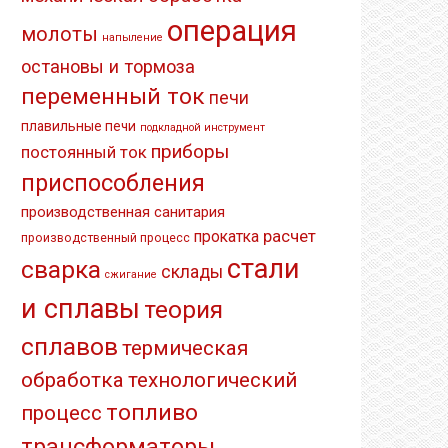
операция
молоты
напыление
остановы и тормоза
переменный ток
печи
плавильные печи
подкладной инструмент
приборы
постоянный ток
приспособления
производственная санитария
расчет
прокатка
производственный процесс
стали
сварка
склады
сжигание
и сплавы
теория
сплавов
термическая
обработка
технологический
топливо
процесс
трансформаторы