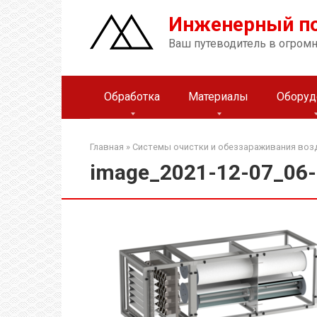
Перейти
Инженерный п
к
контенту
Ваш путеводитель в огром
Обработка
Материалы
Оборуд
Главная
»
Системы очистки и обеззараживания возд
image_2021-12-07_06-