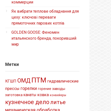
коммерции
Як вибрати теплове обладнання для
цеху: ключові переваги
прямоточних парових котлів
GOLDEN GOOSE: Феномен
итальянского бренда, покоривший
мир
Метки
ПТМ
ОМД
гидравлические
КГШП
прессы
горелки
заводы
горение
ковка
канаты
заготовка
конвейеры
кузнечное дело
литье
механическая обработка