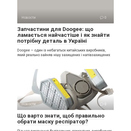
Новости
0
Запчастини для Doogee: що
ламається найчастіше і як знайти
потрібну деталь в Україні
Doogee — один із небагатьох китайських виробників,
який реально зайняв нішу захищених і напівзахищених
Новости
0
Що варто знати, щоб правильно
обрати маску респіратор?
Під час виконання будівельних, ремонтних, виробничих