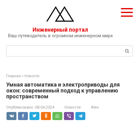
Перейти
к
контенту
Инженерный портал
Ваш путеводитель в огромном инженерном мире
Поиск:
Главная
»
Новости
Умная автоматика и электроприводы для
окон: современный подход к управлению
пространством
Опубликовано:
08.04.2024
Новости
Alex