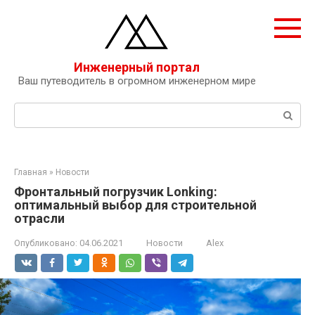
Перейти
к
контенту
Инженерный портал
Ваш путеводитель в огромном инженерном мире
Поиск:
Главная
»
Новости
Фронтальный погрузчик Lonking:
оптимальный выбор для строительной
отрасли
Опубликовано:
04.06.2021
Новости
Alex