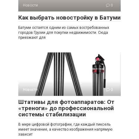
Новости
0
Как выбрать новостройку в Батуми
Батуми остается одним из самых востребованных
городов Грузии для покупки недвижимости. Сюда
приезжают для
Новости
0
Штативы для фотоаппаратов: От
«треноги» до профессиональной
системы стабилизации
В мире цифровой фотографии, где каждый пиксель
имеет значение, а качество изображения напрямую
зависит