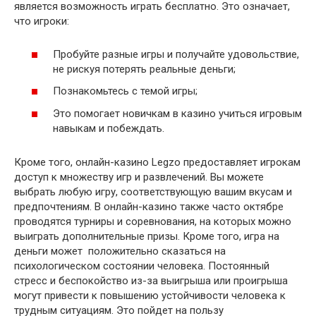
является возможность играть бесплатно. Это означает,
что игроки:
Пробуйте разные игры и получайте удовольствие,
не рискуя потерять реальные деньги;
Познакомьтесь с темой игры;
Это помогает новичкам в казино учиться игровым
навыкам и побеждать.
Кроме того, онлайн-казино Legzo предоставляет игрокам
доступ к множеству игр и развлечений. Вы можете
выбрать любую игру, соответствующую вашим вкусам и
предпочтениям. В онлайн-казино также часто октябре
проводятся турниры и соревнования, на которых можно
выиграть дополнительные призы. Кроме того, игра на
деньги может положительно сказаться на
психологическом состоянии человека. Постоянный
стресс и беспокойство из-за выигрыша или проигрыша
могут привести к повышению устойчивости человека к
трудным ситуациям. Это пойдет на пользу