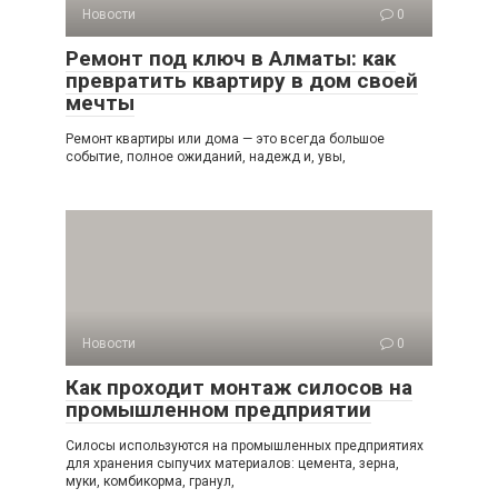
Новости
0
Ремонт под ключ в Алматы: как
превратить квартиру в дом своей
мечты
Ремонт квартиры или дома — это всегда большое
событие, полное ожиданий, надежд и, увы,
Новости
0
Как проходит монтаж силосов на
промышленном предприятии
Силосы используются на промышленных предприятиях
для хранения сыпучих материалов: цемента, зерна,
муки, комбикорма, гранул,