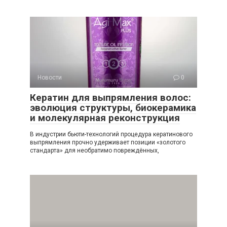
Новости
0
Кератин для выпрямления волос:
эволюция структуры, биокерамика
и молекулярная реконструкция
В индустрии бьюти-технологий процедура кератинового
выпрямления прочно удерживает позиции «золотого
стандарта» для необратимо повреждённых,