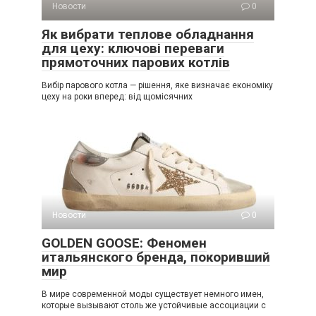
Новости
0
Як вибрати теплове обладнання
для цеху: ключові переваги
прямоточних парових котлів
Вибір парового котла — рішення, яке визначає економіку
цеху на роки вперед: від щомісячних
Новости
0
GOLDEN GOOSE: Феномен
итальянского бренда, покоривший
мир
В мире современной моды существует немного имен,
которые вызывают столь же устойчивые ассоциации с