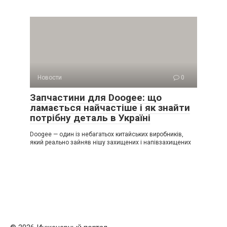
Новости
0
Запчастини для Doogee: що
ламається найчастіше і як знайти
потрібну деталь в Україні
Doogee — один із небагатьох китайських виробників,
який реально зайняв нішу захищених і напівзахищених