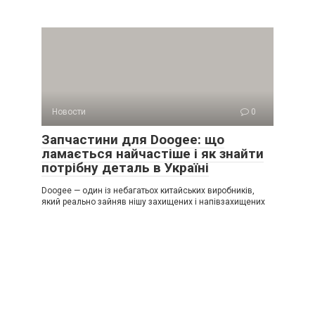
Новости
0
Запчастини для Doogee: що
ламається найчастіше і як знайти
потрібну деталь в Україні
Doogee — один із небагатьох китайських виробників,
який реально зайняв нішу захищених і напівзахищених