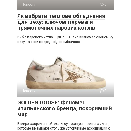
Новости
0
Як вибрати теплове обладнання
для цеху: ключові переваги
прямоточних парових котлів
Вибір парового котла — рішення, яке визначає економіку
цеху на роки вперед: від щомісячних
Новости
0
GOLDEN GOOSE: Феномен
итальянского бренда, покоривший
мир
В мире современной моды существует немного имен,
которые вызывают столь же устойчивые ассоциации с