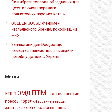
Як вибрати теплове обладнання для
цеху: ключові переваги
прямоточних парових котлів
GOLDEN GOOSE: Феномен
итальянского бренда, покоривший
мир
Запчастини для Doogee: що
ламається найчастіше і як знайти
потрібну деталь в Україні
Метки
ПТМ
ОМД
гидравлические
КГШП
прессы
горелки
заводы
горение
ковка
канаты
заготовка
конвейеры