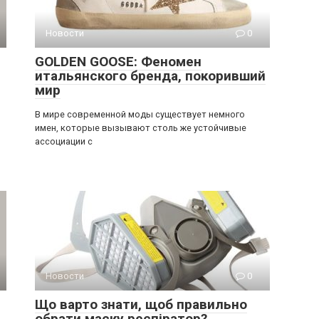
Новости
0
GOLDEN GOOSE: Феномен
итальянского бренда, покоривший
мир
В мире современной моды существует немного
имен, которые вызывают столь же устойчивые
ассоциации с
Новости
0
Що варто знати, щоб правильно
обрати маску респіратор?