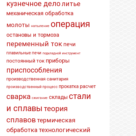
кузнечное дело
литье
механическая обработка
операция
молоты
напыление
остановы и тормоза
переменный ток
печи
плавильные печи
подкладной инструмент
приборы
постоянный ток
приспособления
производственная санитария
расчет
прокатка
производственный процесс
стали
сварка
склады
сжигание
и сплавы
теория
сплавов
термическая
обработка
технологический