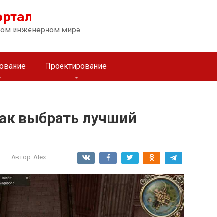
ортал
ном инженерном мире
ование
Проектирование
 как выбрать лучший
Автор:
Alex