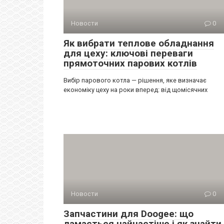
Новости
0
Як вибрати теплове обладнання
для цеху: ключові переваги
прямоточних парових котлів
Вибір парового котла — рішення, яке визначає
економіку цеху на роки вперед: від щомісячних
Новости
0
Запчастини для Doogee: що
ламається найчастіше і як знайти