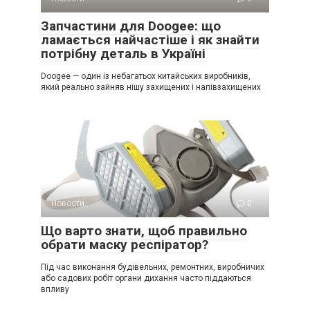
Запчастини для Doogee: що
ламається найчастіше і як знайти
потрібну деталь в Україні
Doogee — один із небагатьох китайських виробників,
який реально зайняв нішу захищених і напівзахищених
Новости
0
Що варто знати, щоб правильно
обрати маску респіратор?
Під час виконання будівельних, ремонтних, виробничих
або садових робіт органи дихання часто піддаються
впливу