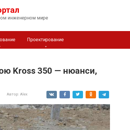
ортал
ном инженерном мире
ование
Проектирование
ою Kross 350 — нюанси,
Автор:
Alex