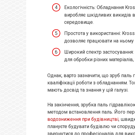
Екологічність: Обладнання Kro
виробляє шкідливих викидів 
середовище.
Простота у використанні: Kros
дозволяє працювати на ньому н
Широкий спектр застосування:
для обробки різних матеріалів, 
Однак, варто зазначити, що зруб паль
кваліфікації роботи з обладнанням. Т
мають досвід та знання у цій галузі.
На закінчення, зрубка паль гідравлік
методом встановлення паль. Його пер
водозниження при будівництві
, швидк
плануєте будувати будівлю чи споруду,
звернутися до професіоналів для вико