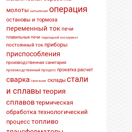
операция
молоты
напыление
остановы и тормоза
переменный ток
печи
плавильные печи
подкладной инструмент
приборы
постоянный ток
приспособления
производственная санитария
расчет
прокатка
производственный процесс
стали
сварка
склады
сжигание
и сплавы
теория
сплавов
термическая
обработка
технологический
топливо
процесс
трансформаторы