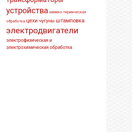
устройства
химико-термическая
штамповка
цехи
чугуны
обработка
электродвигатели
электрофизическая и
электрохимическая обработка