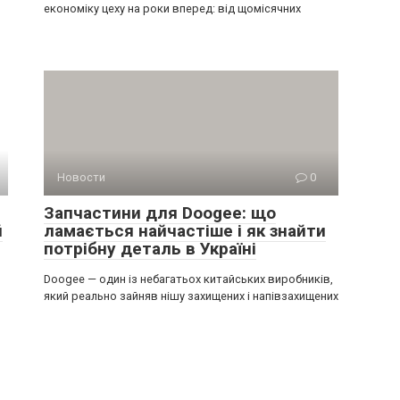
економіку цеху на роки вперед: від щомісячних
Новости
0
Запчастини для Doogee: що
й
ламається найчастіше і як знайти
потрібну деталь в Україні
Doogee — один із небагатьох китайських виробників,
який реально зайняв нішу захищених і напівзахищених