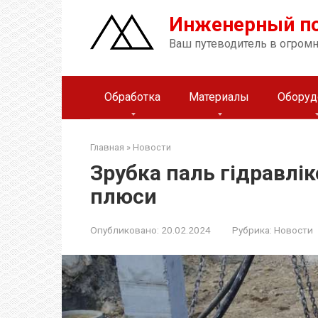
Перейти
Инженерный п
к
контенту
Ваш путеводитель в огром
Обработка
Материалы
Оборуд
Главная
»
Новости
Зрубка паль гідравлік
плюси
Опубликовано:
20.02.2024
Рубрика:
Новости