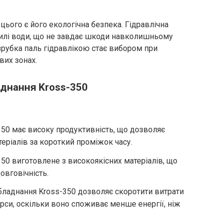
ого є його екологічна безпека. Гідравлічна
силі води, що не завдає шкоди навколишньому
зрубка паль гідравлікою стає вибором при
вих зонах.
днання Kross-350
350 має високу продуктивність, що дозволяє
теріалів за короткий проміжок часу.
350 виготовлене з високоякісних матеріалів, що
овговічність.
бладнання Kross-350 дозволяє скоротити витрати
урси, оскільки воно споживає менше енергії, ніж