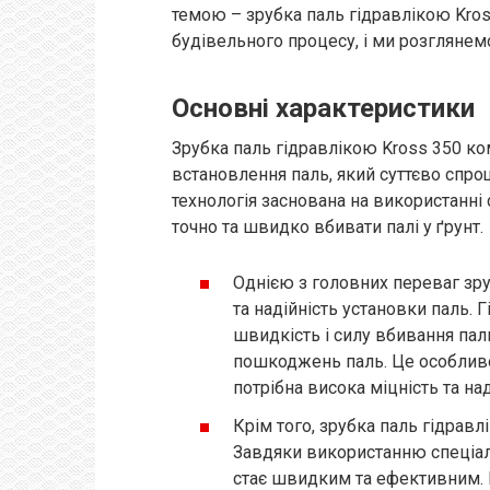
темою – зрубка паль гідравлікою Kro
будівельного процесу, і ми розглянем
Основні характеристики
Зрубка паль гідравлікою Kross 350 к
встановлення паль, який суттєво спро
технологія заснована на використанні 
точно та швидко вбивати палі у ґрунт.
Однією з головних переваг зру
та надійність установки паль.
швидкість і силу вбивання пал
пошкоджень паль. Це особливо
потрібна висока міцність та на
Крім того, зрубка паль гідрав
Завдяки використанню спеціал
стає швидким та ефективним. 