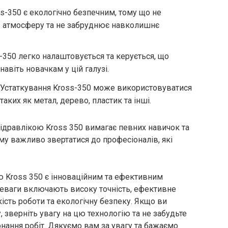
ss-350 є екологічно безпечним, тому що не
в атмосферу та не забруднює навколишнє
s-350 легко налаштовується та керується, що
авіть новачкам у цій галузі.
 Устаткування Kross-350 може використовуватися
таких як метал, дерево, пластик та інші.
 гідравлікою Kross 350 вимагає певних навичок та
ому важливо звертатися до професіоналів, які
ою Kross 350 є інноваційним та ефективним
еваги включають високу точність, ефективне
ість роботи та екологічну безпеку. Якщо ви
 зверніть увагу на цю технологію та не забудьте
нання робіт. Дякуємо вам за увагу та бажаємо