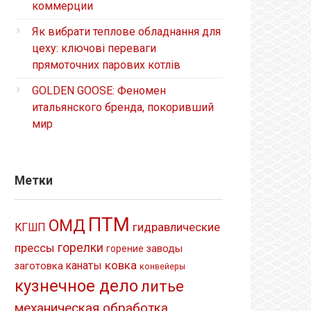
коммерции
Як вибрати теплове обладнання для
цеху: ключові переваги
прямоточних парових котлів
GOLDEN GOOSE: Феномен
итальянского бренда, покоривший
мир
Метки
ПТМ
ОМД
гидравлические
КГШП
прессы
горелки
заводы
горение
ковка
канаты
заготовка
конвейеры
кузнечное дело
литье
механическая обработка