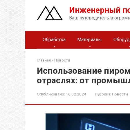
Перейти
Инженерный п
к
контенту
Ваш путеводитель в огром
Обработка
Материалы
Оборуд
Главная
»
Новости
Использование пиром
отраслях: от промыш
Опубликовано:
16.02.2024
Рубрика:
Новости