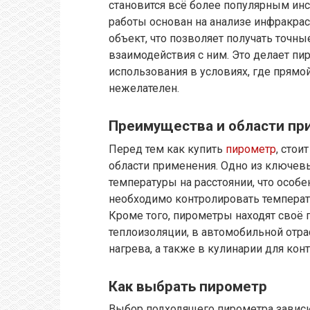
становится всё более популярным ин
работы основан на анализе инфракрас
объект, что позволяет получать точн
взаимодействия с ним. Это делает п
использования в условиях, где прямо
нежелателен.
Преимущества и области пр
Перед тем как купить
пирометр
, стои
области применения. Одно из ключе
температуры на расстоянии, что особ
необходимо контролировать температу
Кроме того, пирометры находят своё 
теплоизоляции, в автомобильной отра
нагрева, а также в кулинарии для ко
Как выбрать пирометр
Выбор подходящего пирометра зависи