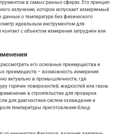
струментом в самых разных сферах. Его принцип
ного излучения, которое испускает измеряемый
ые данные о температуре без физического
ирометр идеальным инструментом для
й контакт с объектом измерения затруднён или
именения
т рассмотреть его основные преимущества и
вых преимуществ – возможность измерения
енно актуально в промышленности, где
ру горячих поверхностей, жидкостей или газов.
применение в строительстве для проверки
сли для диагностики систем охлаждения и
нтроля температуры приготовления блюд.
т от множества факторов, включая диапазон