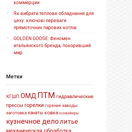
коммерции
Як вибрати теплове обладнання для
цеху: ключові переваги
прямоточних парових котлів
GOLDEN GOOSE: Феномен
итальянского бренда, покоривший
мир
Метки
ПТМ
ОМД
гидравлические
КГШП
прессы
горелки
заводы
горение
ковка
канаты
заготовка
конвейеры
кузнечное дело
литье
механическая обработка