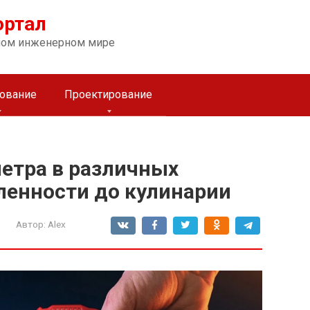
ортал
ном инженерном мире
ование
Проектирование
етра в различных
ленности до кулинарии
Автор:
Alex