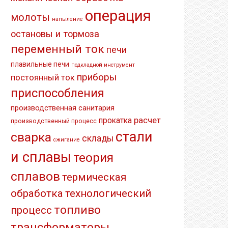
операция
молоты
напыление
остановы и тормоза
переменный ток
печи
плавильные печи
подкладной инструмент
приборы
постоянный ток
приспособления
производственная санитария
расчет
прокатка
производственный процесс
стали
сварка
склады
сжигание
и сплавы
теория
сплавов
термическая
обработка
технологический
топливо
процесс
трансформаторы