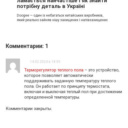
ламається найчастіше і як знайти
потрібну деталь в Україні
Doogee — один із небагатьох китайських виробників,
який реально зайняв нішу захищених і напівзахищених
Комментарии: 1
14.02.2024 в 18:59
Терморегулятор теплого пола
– это устройство,
которое позволяет автоматически
поддерживать заданную температуру теплого
пола. Он работает по принципу термостата,
включая и выключая теплый пол при достижении
определенной температуры.
Комментарии закрыты.