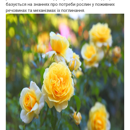
базується на знаннях про потреби рослин у поживних
речовинах та механізмах їх поглинання.