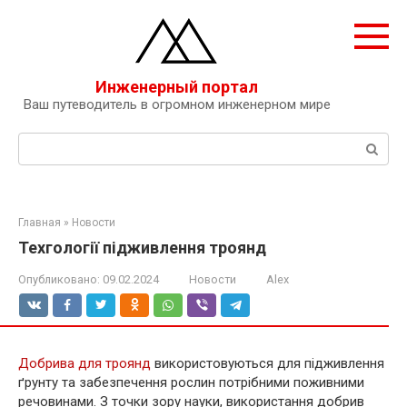
Перейти
к
контенту
Инженерный портал
Ваш путеводитель в огромном инженерном мире
Поиск:
Главная
»
Новости
Техгології підживлення троянд
Опубликовано:
09.02.2024
Новости
Alex
Добрива для троянд
використовуються для підживлення
ґрунту та забезпечення рослин потрібними поживними
речовинами. З точки зору науки, використання добрив