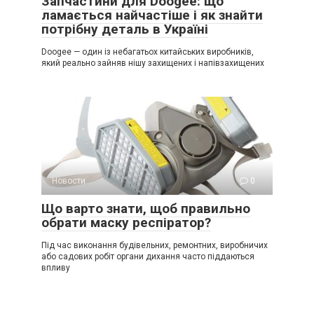
Запчастини для Doogee: що
ламається найчастіше і як знайти
потрібну деталь в Україні
Doogee — один із небагатьох китайських виробників,
який реально зайняв нішу захищених і напівзахищених
Новости
0
Що варто знати, щоб правильно
обрати маску респіратор?
Під час виконання будівельних, ремонтних, виробничих
або садових робіт органи дихання часто піддаються
впливу