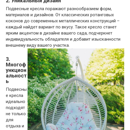
2. Уникальный дизайн
Подвесные кресла поражают разнообразием форм,
материалов и дизайнов. От классических ротанговых
коконов до современных металлических конструкций –
каждый найдет вариант по вкусу. Такое кресло станет
ярким акцентом в дизайне вашего сада, подчеркнет
индивидуальность обладателя и добавит изысканности
внешнему виду вашего участка.
3.
Многоф
ункцион
альност
ь
Подвесны
е кресла
идеально
подходят
не только
для
отдыха и