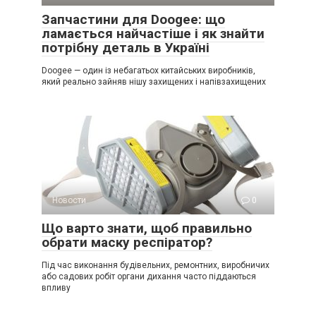
Запчастини для Doogee: що
ламається найчастіше і як знайти
потрібну деталь в Україні
Doogee — один із небагатьох китайських виробників,
який реально зайняв нішу захищених і напівзахищених
Новости
0
Що варто знати, щоб правильно
обрати маску респіратор?
Під час виконання будівельних, ремонтних, виробничих
або садових робіт органи дихання часто піддаються
впливу