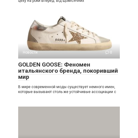
цеху на роки вперед: від щомісячних
Новости
0
GOLDEN GOOSE: Феномен
итальянского бренда, покоривший
мир
В мире современной моды существует немного имен,
которые вызывают столь же устойчивые ассоциации с