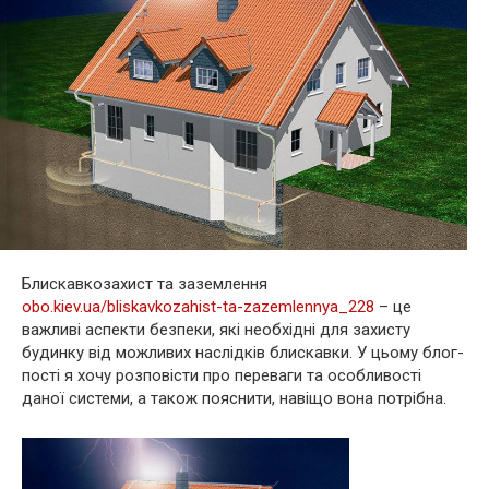
Блискавкозахист та заземлення
obo.kiev.ua/bliskavkozahist-ta-zazemlennya_228
– це
важливі аспекти безпеки, які необхідні для захисту
будинку від можливих наслідків блискавки. У цьому блог-
пості я хочу розповісти про переваги та особливості
даної системи, а також пояснити, навіщо вона потрібна.