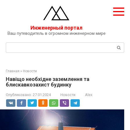
Перейти
к
контенту
Инженерный портал
Ваш путеводитель в огромном инженерном мире
Поиск:
Главная
»
Новости
Навіщо необхідне заземлення та
блискавкозахист будинку
Опубликовано:
27.01.2024
Новости
Alex