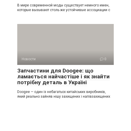
В мире современной моды существует немного имен,
которые вызывают столь же устойчивые ассоциации с
Новости
0
Запчастини для Doogee: що
ламається найчастіше і як знайти
потрібну деталь в Україні
Doogee — один із небагатьох китайських виробників,
який реально зайняв нішу захищених і напівзахищених