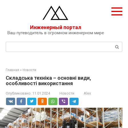
Перейти
к
контенту
Инженерный портал
Ваш путеводитель в огромном инженерном мире
Поиск:
Главная
»
Новости
Складська техніка – основні види,
особливості використання
Опубликовано:
11.01.2024
Новости
Alex