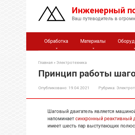
Перейти
Инженерный п
к
контенту
Ваш путеводитель в огром
Обработка
Материалы
Оборуд
Главная
»
Электротехника
Принцип работы шаго
Опубликовано:
19.04.2021
Рубрика:
Электрот
Шаговый двигатель является машин
напоминает
синхронный реактивный 
имеет шесть пар выступающих полюс