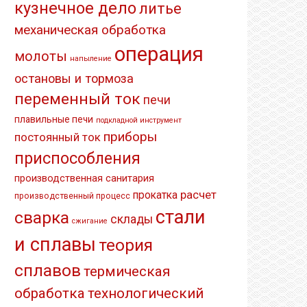
кузнечное дело
литье
механическая обработка
операция
молоты
напыление
остановы и тормоза
переменный ток
печи
плавильные печи
подкладной инструмент
приборы
постоянный ток
приспособления
производственная санитария
расчет
прокатка
производственный процесс
стали
сварка
склады
сжигание
и сплавы
теория
сплавов
термическая
обработка
технологический