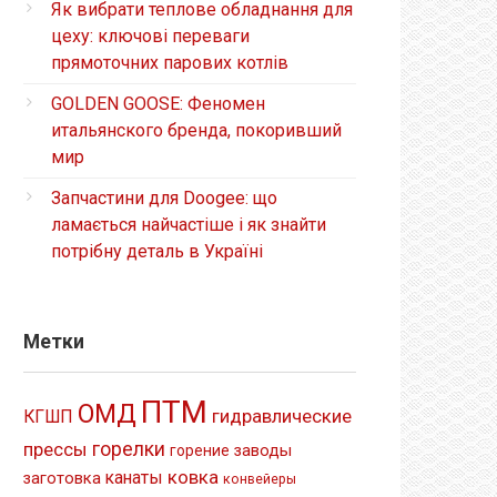
Як вибрати теплове обладнання для
цеху: ключові переваги
прямоточних парових котлів
GOLDEN GOOSE: Феномен
итальянского бренда, покоривший
мир
Запчастини для Doogee: що
ламається найчастіше і як знайти
потрібну деталь в Україні
Метки
ПТМ
ОМД
гидравлические
КГШП
прессы
горелки
заводы
горение
ковка
канаты
заготовка
конвейеры