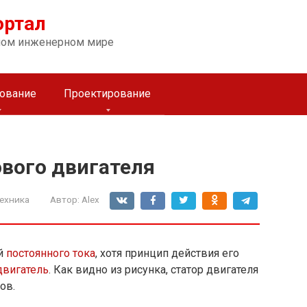
ортал
ном инженерном мире
ование
Проектирование
вого двигателя
ехника
Автор:
Alex
ой
постоянного тока
, хотя принцип действия его
двигатель
. Как видно из рисунка, статор двигателя
ов.