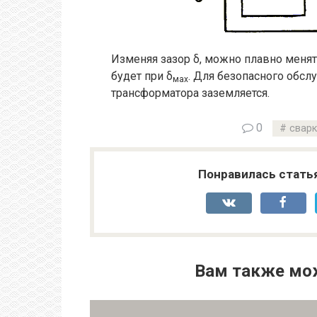
Изменяя зазор δ, можно плавно менят
будет при δ
. Для безопасного обсл
мах
трансформатора заземляется.
0
сварк
Понравилась стать
Вам также мо