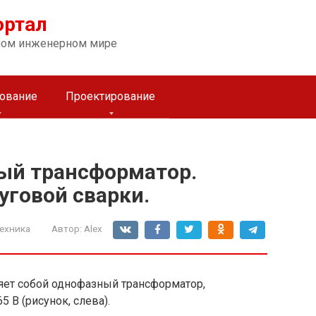
ортал
ном инженерном мире
ование
Проектирование
ый трансформатор.
уговой сварки.
ехника
Автор:
Alex
ет собой однофазный трансформатор,
 В (рисунок, слева).