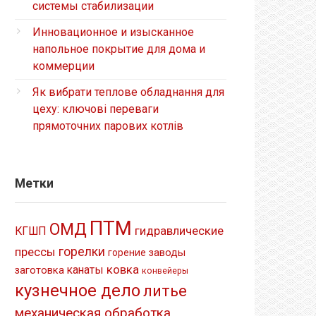
системы стабилизации
Инновационное и изысканное
напольное покрытие для дома и
коммерции
Як вибрати теплове обладнання для
цеху: ключові переваги
прямоточних парових котлів
Метки
ПТМ
ОМД
гидравлические
КГШП
прессы
горелки
заводы
горение
ковка
канаты
заготовка
конвейеры
кузнечное дело
литье
механическая обработка