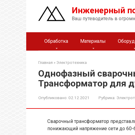
Перейти
Инженерный п
к
контенту
Ваш путеводитель в огром
Обработка
Материалы
Оборуд
Главная
»
Электротехника
Однофазный сварочн
Трансформатор для д
Опубликовано:
02.12.2021
Рубрика:
Электрот
Сварочный трансформатор представля
понижающий напряжение сети до 60-65