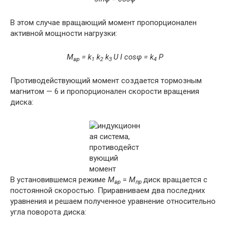
В этом случае вращающий момент пропорционален
активной мощности нагрузки:
M
= k
k
k
U I cosφ = k
P
вр
1
2
3
4
Противодействующий момент создается тормозным
магнитом — 6 и пропорционален скорости вращения
диска:
В установившемся режиме
M
=
M
диск вращается с
вр
пр
постоянной скоростью. Приравниваем два последних
уравнения и решаем полученное уравнение относительно
угла поворота диска: