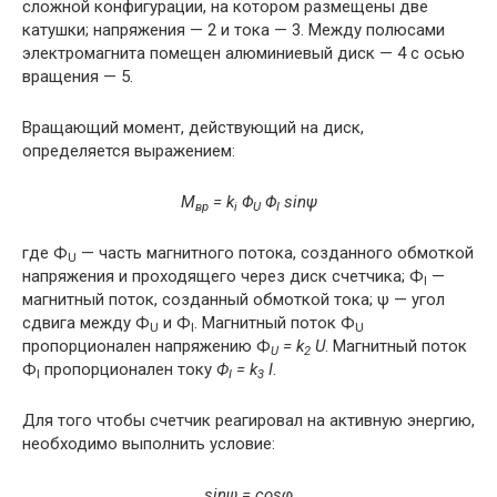
сложной конфигурации, на котором размещены две
катушки; напряжения — 2 и тока — 3. Между полюсами
электромагнита помещен алюминиевый диск — 4 с осью
вращения — 5.
Вращающий момент, действующий на диск,
определяется выражением:
M
= k
Φ
Φ
sinψ
вр
i
U
I
где Ф
— часть магнитного потока, созданного обмоткой
U
напряжения и проходящего через диск счетчика; Ф
—
I
магнитный поток, созданный обмоткой тока; ψ — угол
сдвига между Ф
и Ф
. Магнитный поток Ф
U
I
U
пропорционален напряжению Ф
= k
U
. Магнитный поток
U
2
Ф
пропорционален току
Ф
= k
I
.
I
I
3
Для того чтобы счетчик реагировал на активную энергию,
необходимо выполнить условие:
sinψ = cosφ