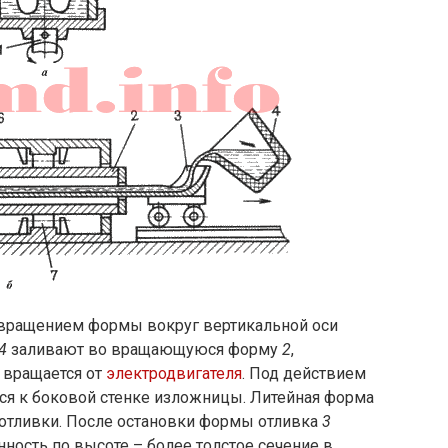
 вращением формы вокруг вертикальной оси
4
заливают во вращающуюся форму
2
,
й вращается от
электродвигателя
. Под действием
я к боковой стенке изложницы. Литейная форма
 отливки. После остановки формы отливка
3
нность по высоте – более толстое сечение в