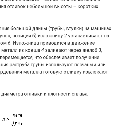
ния отливок небольшой высоты – коротких
ения большой длины (трубы, втулки) на машинах
унок, позиция б) изложницу
2
устанавливают на
хом
6
. Изложница приводится в движение
 металл из ковша
4
заливают через желоб
3
,
перемещается, что обеспечивает получение
ания раструба трубы используют песчаный или
вердевания металла готовую отливку извлекают
диаметра отливки и плотности сплава,