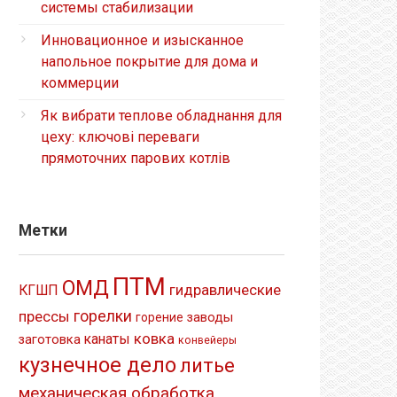
системы стабилизации
Инновационное и изысканное
напольное покрытие для дома и
коммерции
Як вибрати теплове обладнання для
цеху: ключові переваги
прямоточних парових котлів
Метки
ПТМ
ОМД
гидравлические
КГШП
прессы
горелки
заводы
горение
ковка
канаты
заготовка
конвейеры
кузнечное дело
литье
механическая обработка