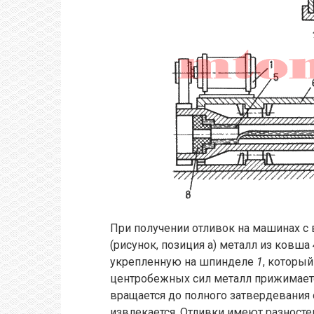
При получении отливок на машинах с
(рисунок, позиция а) металл из ковша
укрепленную на шпинделе
1
, которы
центробежных сил металл прижимаетс
вращается до полного затвердевания
извлекается. Отливки имеют разносте