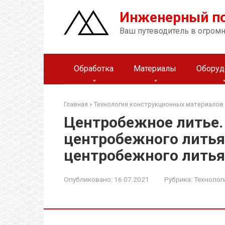
Перейти
Инженерный п
к
контенту
Ваш путеводитель в огром
Обработка
Материалы
Оборуд
Главная
»
Технология конструкционных материалов
Центробежное литье.
центробежного литья
центробежного литья
Опубликовано:
16.07.2021
Рубрика:
Технолог