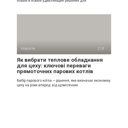
новые и новые удивляющие решения для
Новости
0
Як вибрати теплове обладнання
для цеху: ключові переваги
прямоточних парових котлів
Вибір парового котла — рішення, яке визначає економіку
цеху на роки вперед: від щомісячних