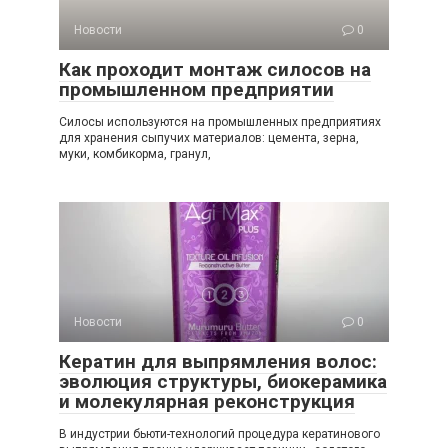
Новости
0
Как проходит монтаж силосов на
промышленном предприятии
Силосы используются на промышленных предприятиях
для хранения сыпучих материалов: цемента, зерна,
муки, комбикорма, гранул,
Новости
0
Кератин для выпрямления волос:
эволюция структуры, биокерамика
и молекулярная реконструкция
В индустрии бьюти-технологий процедура кератинового