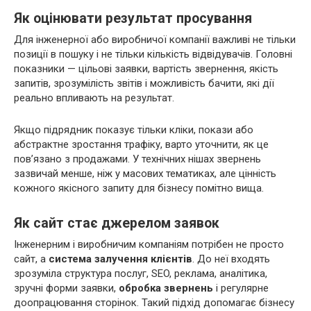
Як оцінювати результат просування
Для інженерної або виробничої компанії важливі не тільки
позиції в пошуку і не тільки кількість відвідувачів. Головні
показники — цільові заявки, вартість звернення, якість
запитів, зрозумілість звітів і можливість бачити, які дії
реально впливають на результат.
Якщо підрядник показує тільки кліки, покази або
абстрактне зростання трафіку, варто уточнити, як це
пов’язано з продажами. У технічних нішах звернень
зазвичай менше, ніж у масових тематиках, але цінність
кожного якісного запиту для бізнесу помітно вища.
Як сайт стає джерелом заявок
Інженерним і виробничим компаніям потрібен не просто
сайт, а
система залучення клієнтів
. До неї входять
зрозуміла структура послуг, SEO, реклама, аналітика,
зручні форми заявки,
обробка звернень
і регулярне
доопрацювання сторінок. Такий підхід допомагає бізнесу