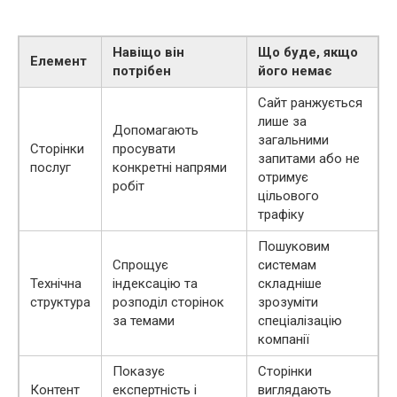
Навіщо він
Що буде, якщо
Елемент
потрібен
його немає
Сайт ранжується
лише за
Допомагають
загальними
Сторінки
просувати
запитами або не
послуг
конкретні напрями
отримує
робіт
цільового
трафіку
Пошуковим
Спрощує
системам
Технічна
індексацію та
складніше
структура
розподіл сторінок
зрозуміти
за темами
спеціалізацію
компанії
Показує
Сторінки
Контент
експертність і
виглядають