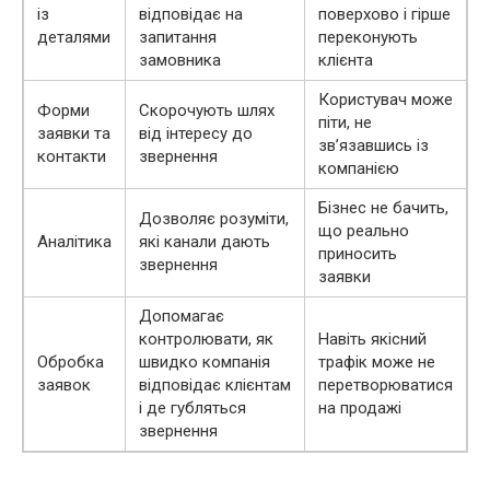
із
відповідає на
поверхово і гірше
деталями
запитання
переконують
замовника
клієнта
Користувач може
Форми
Скорочують шлях
піти, не
заявки та
від інтересу до
зв’язавшись із
контакти
звернення
компанією
Бізнес не бачить,
Дозволяє розуміти,
що реально
Аналітика
які канали дають
приносить
звернення
заявки
Допомагає
контролювати, як
Навіть якісний
Обробка
швидко компанія
трафік може не
заявок
відповідає клієнтам
перетворюватися
і де губляться
на продажі
звернення