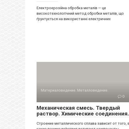
Електроерозійна обробка металів — це
високотехнологічний метод обробки металів, що
ґрунтується на використанні електричних
Материаловедение. Металловедение.
0
Механическая смесь. Твердый
раствор. Химические соединения.
Строение металлического сплава зависит от того, 
какие взаимодействия вступают компоненты,