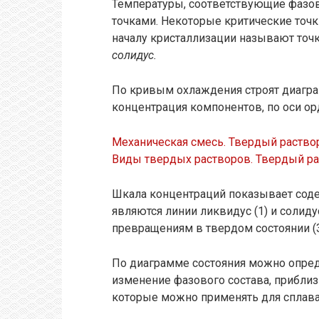
Температуры, соответствующие фазо
точками. Некоторые критические точ
началу кристаллизации называют то
солидус.
По кривым охлаждения строят диаграм
концентрация компонентов, по оси ор
Механическая смесь. Твердый раство
Виды твердых растворов. Твердый ра
Шкала концентраций показывает сод
являются линии ликвидус (1) и солид
превращениям в твердом состоянии (3,
По диаграмме состояния можно опре
изменение фазового состава, приблиз
которые можно применять для сплава