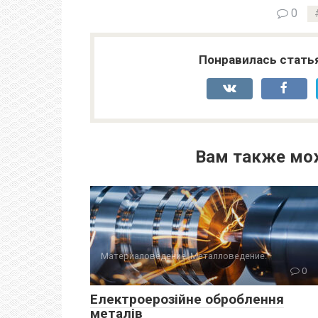
0
Понравилась стать
Вам также мо
Материаловедение. Металловедение.
0
Електроерозійне оброблення
металів