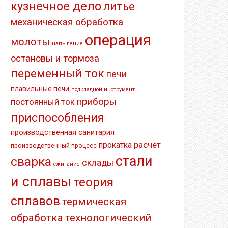
кузнечное дело
литье
механическая обработка
операция
молоты
напыление
остановы и тормоза
переменный ток
печи
плавильные печи
подкладной инструмент
приборы
постоянный ток
приспособления
производственная санитария
расчет
прокатка
производственный процесс
стали
сварка
склады
сжигание
и сплавы
теория
сплавов
термическая
обработка
технологический