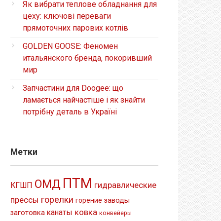
Як вибрати теплове обладнання для
цеху: ключові переваги
прямоточних парових котлів
GOLDEN GOOSE: Феномен
итальянского бренда, покоривший
мир
Запчастини для Doogee: що
ламається найчастіше і як знайти
потрібну деталь в Україні
Метки
ПТМ
ОМД
гидравлические
КГШП
прессы
горелки
заводы
горение
ковка
канаты
заготовка
конвейеры