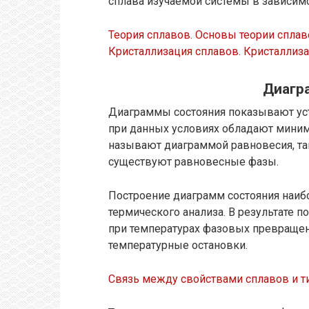
сплава изучаемой системы в зависимо
Теория сплавов. Основы теории сплав
Кристаллизация сплавов. Кристаллиза
Диагр
Диаграммы состояния показывают усто
при данных условиях обладают миним
называют диаграммой равновесия, так
существуют равновесные фазы.
Построение диаграмм состояния наиб
термического анализа. В результате 
при температурах фазовых превращен
температурные остановки.
Связь между свойствами сплавов и т