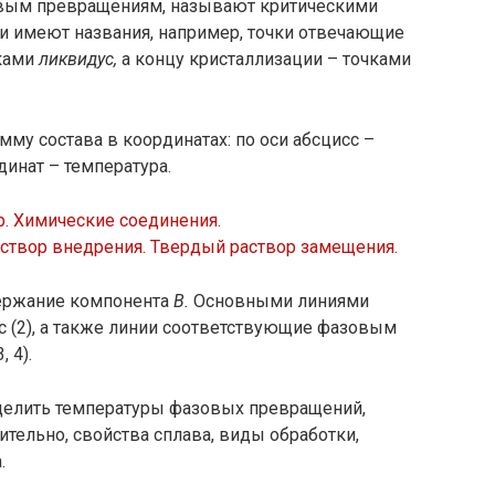
вым превращениям, называют критическими
ки имеют названия, например, точки отвечающие
чками
ликвидус,
а концу кристаллизации – точками
му состава в координатах: по оси абсцисс –
динат – температура.
р. Химические соединения.
створ внедрения. Твердый раствор замещения.
ержание компонента
В.
Основными линиями
ус (2), а также линии соответствующие фазовым
 4).
делить температуры фазовых превращений,
ительно, свойства сплава, виды обработки,
.