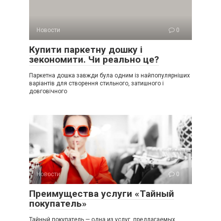
Новости
0
Купити паркетну дошку і
зекономити. Чи реально це?
Паркетна дошка завжди була одним із найпопулярніших
варіантів для створення стильного, затишного і
довговічного
Новости
0
Преимущества услуги «Тайный
покупатель»
Тайный покупатель — одна из услуг, предлагаемых