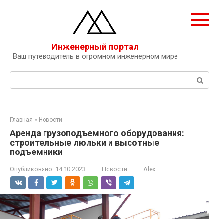
Перейти
к
контенту
Инженерный портал
Ваш путеводитель в огромном инженерном мире
Поиск:
Главная
»
Новости
Аренда грузоподъемного оборудования:
строительные люльки и высотные
подъемники
Опубликовано:
14.10.2023
Новости
Alex