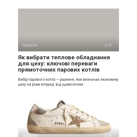
Новости
0
Як вибрати теплове обладнання
для цеху: ключові переваги
прямоточних парових котлів
Вибір парового котла — рішення, яке визначає економіку
цеху на роки вперед: від щомісячних
Новости
0