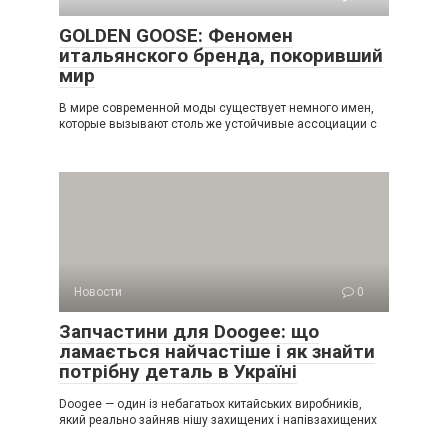
GOLDEN GOOSE: Феномен
итальянского бренда, покоривший
мир
В мире современной моды существует немного имен,
которые вызывают столь же устойчивые ассоциации с
Новости
0
Запчастини для Doogee: що
ламається найчастіше і як знайти
потрібну деталь в Україні
Doogee — один із небагатьох китайських виробників,
який реально зайняв нішу захищених і напівзахищених