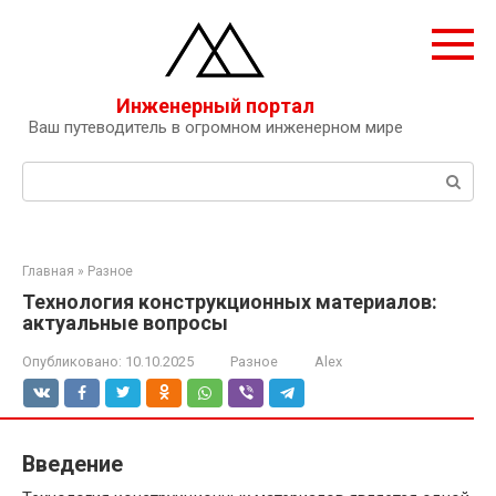
Перейти
к
контенту
Инженерный портал
Ваш путеводитель в огромном инженерном мире
Поиск:
Главная
»
Разное
Технология конструкционных материалов:
актуальные вопросы
Опубликовано:
10.10.2025
Разное
Alex
Введение