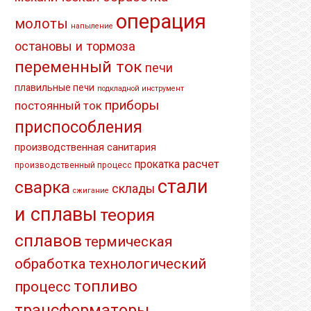
операция
молоты
напыление
остановы и тормоза
переменный ток
печи
плавильные печи
подкладной инструмент
приборы
постоянный ток
приспособления
производственная санитария
расчет
прокатка
производственный процесс
стали
сварка
склады
сжигание
и сплавы
теория
сплавов
термическая
обработка
технологический
топливо
процесс
трансформаторы