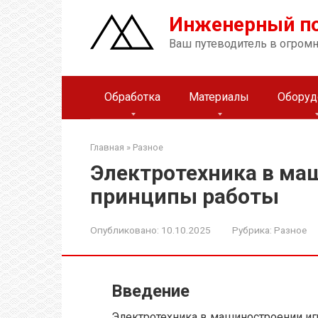
Перейти
Инженерный п
к
контенту
Ваш путеводитель в огром
Обработка
Материалы
Оборуд
Главная
»
Разное
Электротехника в ма
принципы работы
Опубликовано:
10.10.2025
Рубрика:
Разное
Введение
Электротехника в машиностроении игр