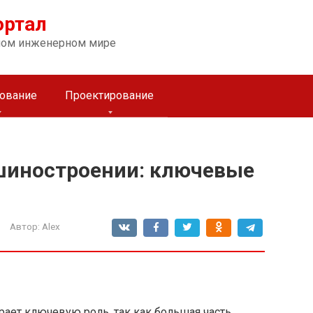
ортал
ном инженерном мире
ование
Проектирование
шиностроении: ключевые
Автор:
Alex
ает ключевую роль, так как большая часть