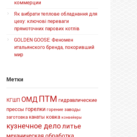
коммерции
Як вибрати теплове обладнання для
цеху: ключові переваги
прямоточних парових котлів
GOLDEN GOOSE: Феномен
итальянского бренда, покоривший
мир
Метки
ПТМ
ОМД
гидравлические
КГШП
прессы
горелки
заводы
горение
ковка
канаты
заготовка
конвейеры
кузнечное дело
литье
механическая обработка