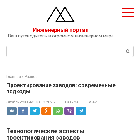
Перейти
к
контенту
Инженерный портал
Ваш путеводитель в огромном инженерном мире
Поиск:
Главная
»
Разное
Проектирование заводов: современные
подходы
Опубликовано:
10.10.2025
Разное
Alex
Технологические аспекты
проектирования заводов