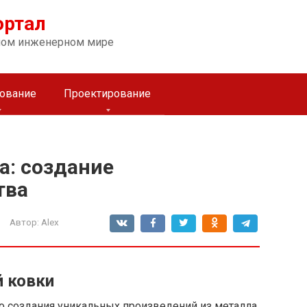
ортал
ном инженерном мире
ование
Проектирование
а: создание
тва
Автор:
Alex
 ковки
о создания уникальных произведений из металла.