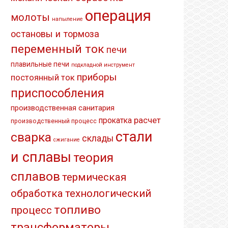
операция
молоты
напыление
остановы и тормоза
переменный ток
печи
плавильные печи
подкладной инструмент
приборы
постоянный ток
приспособления
производственная санитария
расчет
прокатка
производственный процесс
стали
сварка
склады
сжигание
и сплавы
теория
сплавов
термическая
обработка
технологический
топливо
процесс
трансформаторы