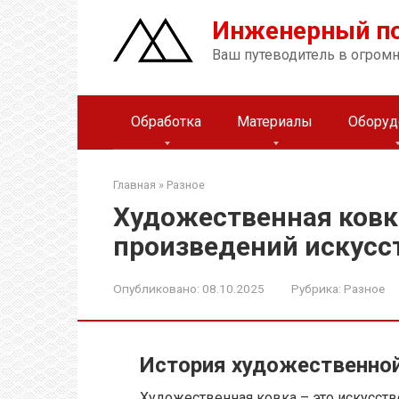
Перейти
Инженерный п
к
контенту
Ваш путеводитель в огром
Обработка
Материалы
Оборуд
Главная
»
Разное
Художественная ковк
произведений искусс
Опубликовано:
08.10.2025
Рубрика:
Разное
История художественной
Художественная ковка – это искусств