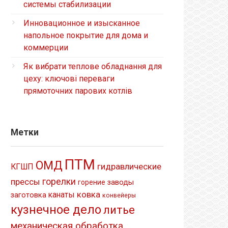
системы стабилизации
Инновационное и изысканное
напольное покрытие для дома и
коммерции
Як вибрати теплове обладнання для
цеху: ключові переваги
прямоточних парових котлів
Метки
ПТМ
ОМД
гидравлические
КГШП
прессы
горелки
заводы
горение
ковка
канаты
заготовка
конвейеры
кузнечное дело
литье
механическая обработка