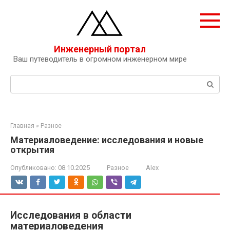
Перейти
к
контенту
Инженерный портал
Ваш путеводитель в огромном инженерном мире
Поиск:
Главная
»
Разное
Материаловедение: исследования и новые
открытия
Опубликовано:
08.10.2025
Разное
Alex
Исследования в области
материаловедения