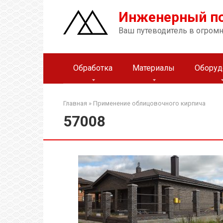
Перейти
Инженерный п
к
контенту
Ваш путеводитель в огром
Обработка
Материалы
Оборуд
Главная
»
Применение облицовочного кирпича
57008