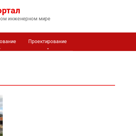
ортал
ном инженерном мире
ование
Проектирование