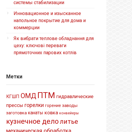
системы стабилизации
Инновационное и изысканное
напольное покрытие для дома и
коммерции
Як вибрати теплове обладнання для
цеху: ключові переваги
прямоточних парових котлів
Метки
ПТМ
ОМД
гидравлические
КГШП
прессы
горелки
заводы
горение
ковка
канаты
заготовка
конвейеры
кузнечное дело
литье
механическая обработка