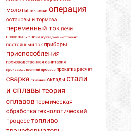
операция
молоты
напыление
остановы и тормоза
переменный ток
печи
плавильные печи
подкладной инструмент
приборы
постоянный ток
приспособления
производственная санитария
расчет
прокатка
производственный процесс
стали
сварка
склады
сжигание
и сплавы
теория
сплавов
термическая
обработка
технологический
топливо
процесс
трансформаторы