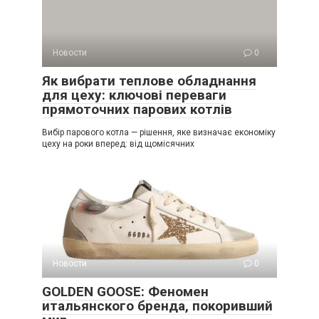
Новости
0
Як вибрати теплове обладнання
для цеху: ключові переваги
прямоточних парових котлів
Вибір парового котла — рішення, яке визначає економіку
цеху на роки вперед: від щомісячних
Новости
0
GOLDEN GOOSE: Феномен
итальянского бренда, покоривший