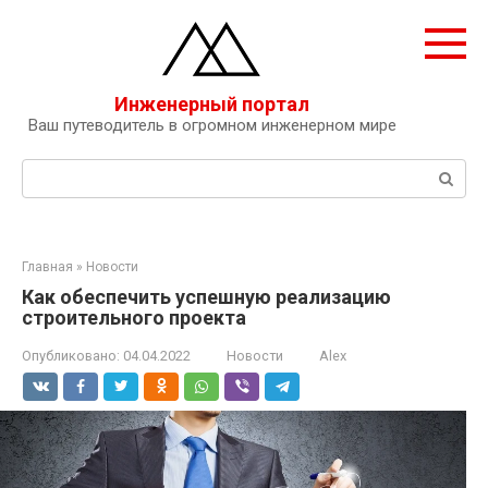
Перейти
к
контенту
Инженерный портал
Ваш путеводитель в огромном инженерном мире
Поиск:
Главная
»
Новости
Как обеспечить успешную реализацию
строительного проекта
Опубликовано:
04.04.2022
Новости
Alex