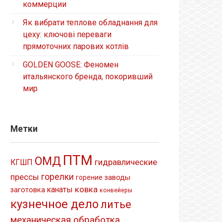
коммерции
Як вибрати теплове обладнання для
цеху: ключові переваги
прямоточних парових котлів
GOLDEN GOOSE: Феномен
итальянского бренда, покоривший
мир
Метки
ПТМ
ОМД
гидравлические
КГШП
прессы
горелки
заводы
горение
ковка
канаты
заготовка
конвейеры
кузнечное дело
литье
механическая обработка