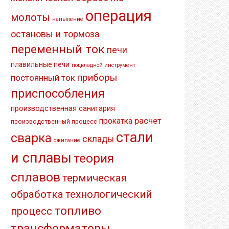
операция
молоты
напыление
остановы и тормоза
переменный ток
печи
плавильные печи
подкладной инструмент
приборы
постоянный ток
приспособления
производственная санитария
расчет
прокатка
производственный процесс
стали
сварка
склады
сжигание
и сплавы
теория
сплавов
термическая
обработка
технологический
топливо
процесс
трансформаторы