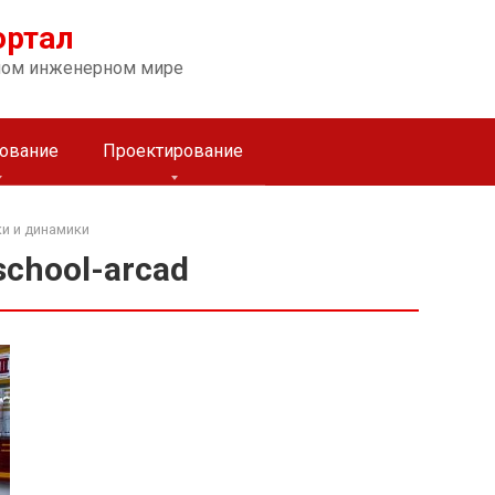
ортал
ном инженерном мире
ование
Проектирование
ки и динамики
school-arcad