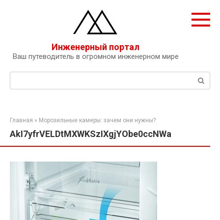
Перейти
к
контенту
Инженерный портал
Ваш путеводитель в огромном инженерном мире
Поиск:
Главная
»
Морозильные камеры: зачем они нужны?
AkI7yfrVELDtMXWKSzIXgjYObe0ccNWa