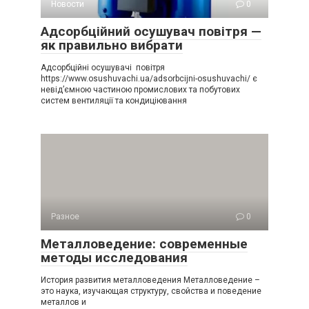
Новости
0
Адсорбційний осушувач повітря —
як правильно вибрати
Адсорбційні осушувачі повітря
https://www.osushuvachi.ua/adsorbcijni-osushuvachi/ є
невід’ємною частиною промислових та побутових
систем вентиляції та кондиціювання
Разное
0
Металловедение: современные
методы исследования
История развития металловедения Металловедение –
это наука, изучающая структуру, свойства и поведение
металлов и